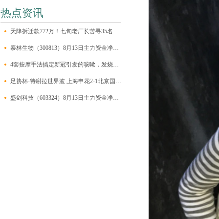
热点资讯
天降拆迁款772万！七旬老厂长苦寻35名失联职工：“回来领钱！”
泰林生物（300813）8月13日主力资金净卖出182.79万元
4套按摩手法搞定新冠引发的咳嗽，发烧，刀片嗓，太实用了，家长一定要学会
足协杯-特谢拉世界波 上海申花2-1北京国安晋级
盛剑科技（603324）8月13日主力资金净卖出8310.00万元