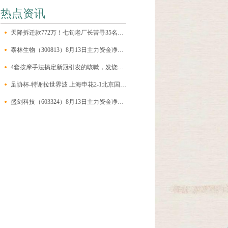
热点资讯
天降拆迁款772万！七旬老厂长苦寻35名失联职工：“回来领钱！”
泰林生物（300813）8月13日主力资金净卖出182.79万元
4套按摩手法搞定新冠引发的咳嗽，发烧，刀片嗓，太实用了，家长一定要学会
足协杯-特谢拉世界波 上海申花2-1北京国安晋级
盛剑科技（603324）8月13日主力资金净卖出8310.00万元