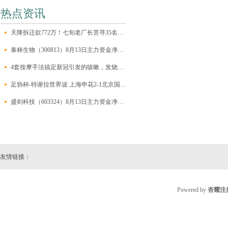
热点资讯
天降拆迁款772万！七旬老厂长苦寻35名失联职工：“回来领钱！”
泰林生物（300813）8月13日主力资金净卖出182.79万元
4套按摩手法搞定新冠引发的咳嗽，发烧，刀片嗓，太实用了，家长一定要学会
足协杯-特谢拉世界波 上海申花2-1北京国安晋级
盛剑科技（603324）8月13日主力资金净卖出8310.00万元
友情链接：
Powered by
杏耀注